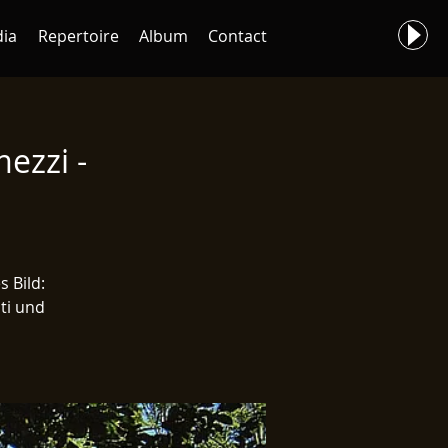
ia
Repertoire
Album
Contact
ezzi -
 Bild:
ti und